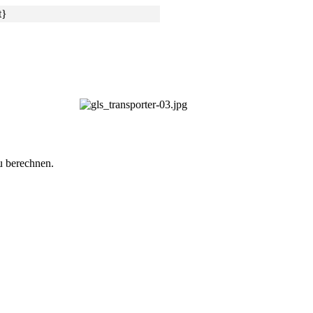
t}
u berechnen.