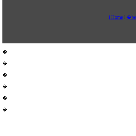
l Home
l
�ber
�
�
�
�
�
�