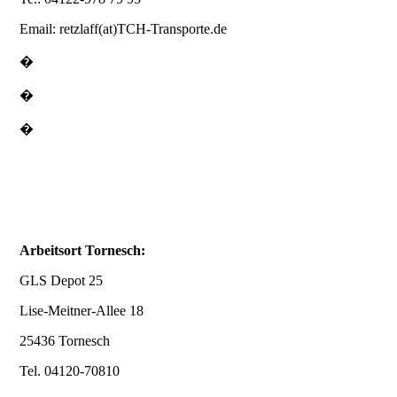
Email: retzlaff(at)TCH-Transporte.de
�
�
�
.
.
.
Arbeitsort Tornesch:
GLS Depot 25
Lise-Meitner-Allee 18
25436 Tornesch
Tel. 04120-70810