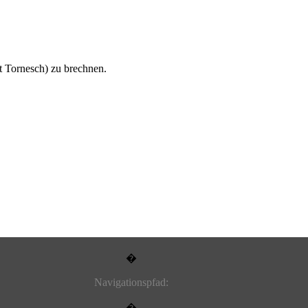
rt Tornesch) zu brechnen.
�
Navigationspfad
:
�