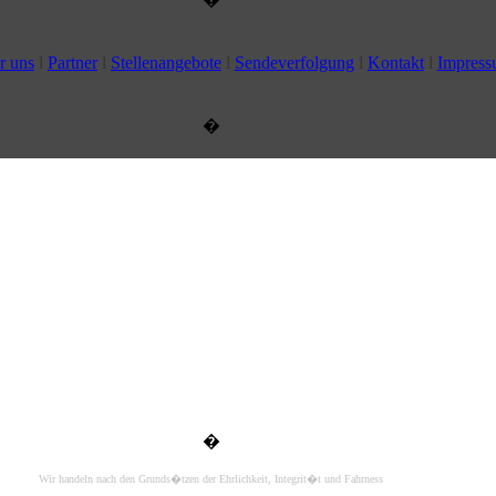
 uns
l
Partner
l
Stellenangebote
l
Sendeverfolgung
l
Kontakt
l
Impress
�
�
Wir handeln nach den Grunds�tzen der Ehrlichkeit, Integrit�t und Fahrness